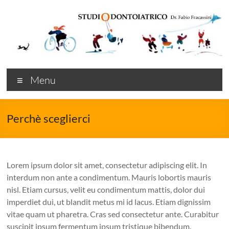
Salta
al
contenuto
Studio
Menu
Dentistico
Fabio
Perchè sceglierci
Fracassini
Modena
Lorem ipsum dolor sit amet, consectetur adipiscing elit. In
Dentista
interdum non ante a condimentum. Mauris lobortis mauris
a
nisl. Etiam cursus, velit eu condimentum mattis, dolor dui
Modena
imperdiet dui, ut blandit metus mi id lacus. Etiam dignissim
vitae quam ut pharetra. Cras sed consectetur ante. Curabitur
suscipit ipsum fermentum ipsum tristique bibendum.