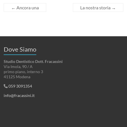
←
Ancora una
La nostra storia
→
Dove Siamo
Studio Dentistico Dott. Fracassini
Via Imola, 90 / A
primo piano, interno 3
41125 Modena
059 3091354
info@fracassini.it