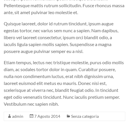
Pellentesque mattis rutrum sollicitudin. Fusce rhoncus massa
ante, sit amet pulvinar leo molestie et.
Quisque laoreet, dolor id rutrum tincidunt, ipsum augue
egestas tortor, nec varius sem nunc a sapien. Nam dapibus,
libero vel laoreet consectetur, ipsum orci blandit odio, a
iaculis ligula sapien mollis sapien. Suspendisse a magna
posuere augue pulvinar semper eu a nisl.
Etiam tempus, lectus nec tristique molestie, purus odio mollis
diam, ac sodales tortor dolor in quam. Curabitur posuere,
nulla non condimentum luctus, erat nibh dignissim urna,
laoreet euismod elit metus eu mauris. Donec nisi est,
scelerisque at viverra nec, blandit feugiat odio. In tincidunt
eget odio venenatis tincidunt. Nunc iaculis pretium semper.
Vestibulum nec sapien nibh.
admin
7 Agosto 2014
Senza categoria