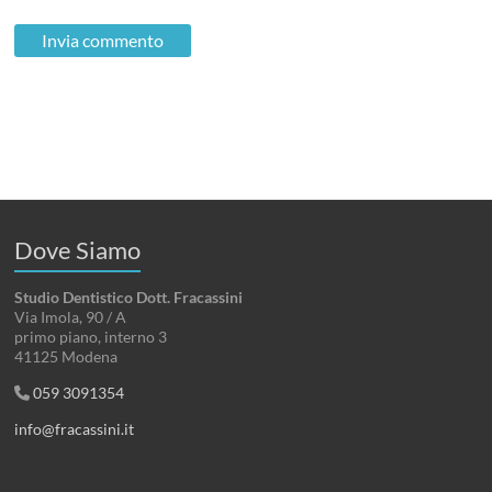
Dove Siamo
Studio Dentistico Dott. Fracassini
Via Imola, 90 / A
primo piano, interno 3
41125 Modena
059 3091354
info@fracassini.it